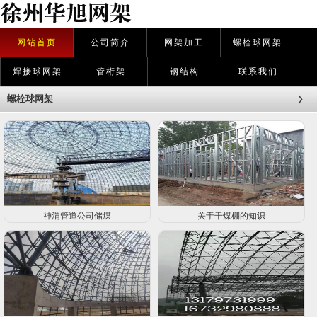
网站首页
公司简介
网架加工
螺栓球网架
焊接球网架
管桁架
钢结构
联系我们
螺栓球网架
神渭管道公司储煤
关于干煤棚的知识