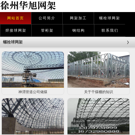
网站首页
公司简介
网架加工
螺栓球网架
焊接球网架
管桁架
钢结构
联系我们
螺栓球网架
神渭管道公司储煤
关于干煤棚的知识